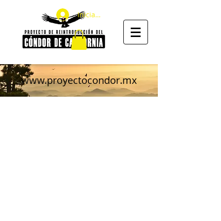
Iniciar sesión
www.proyectocondor.mx