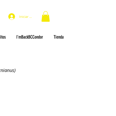
Iniciar sesión
itos
I'mBackBCCondor
Tienda
rnianus)